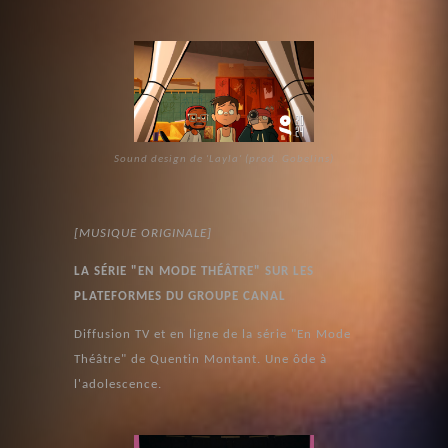
Sound design de 'Layla' (prod. Gobelins)
[MUSIQUE ORIGINALE]
LA SÉRIE "EN MODE THÉÂTRE" SUR LES
PLATEFORMES DU GROUPE CANAL
Diffusion TV et en ligne de la série "En Mode
Théâtre" de Quentin Montant. Une ôde à
l'adolescence.