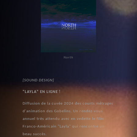
North
[SOUND DESIGN]
"LAYLA" EN LIGNE !
Diffusion de la cuvée 2024 des courts métrages
d'animation des Gobelins. Un rendez-vous
annuel très attendu avec en vedette le film
Franco-Américain "Layla" qui rencontre un
beau succès.