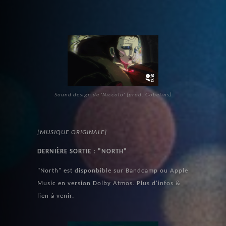
Sound design de 'Niccolo' (prod. Gobelins)
[MUSIQUE ORIGINALE]
DERNIÈRE SORTIE : "NORTH"
"North" est disponbible sur Bandcamp ou Apple
Music en version Dolby Atmos. Plus d'infos &
lien à venir.